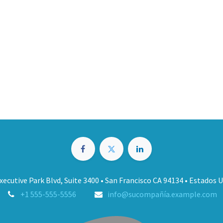
xecutive Park Blvd, Suite 3400 • San Francisco CA 94134 • Estados 
+1 555-555-5556
info@sucompañía.example.com